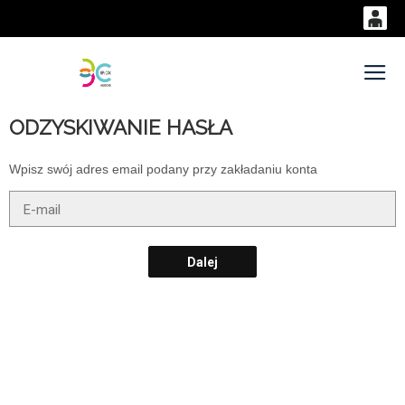
0
0,00
Gł
'
PLN
ODZYSKIWANIE HASŁA
14
54
Wpisz swój adres email podany przy zakładaniu konta