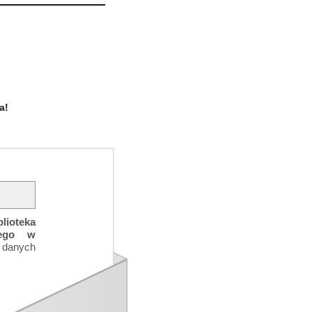
a!
blioteka
iego w
 danych