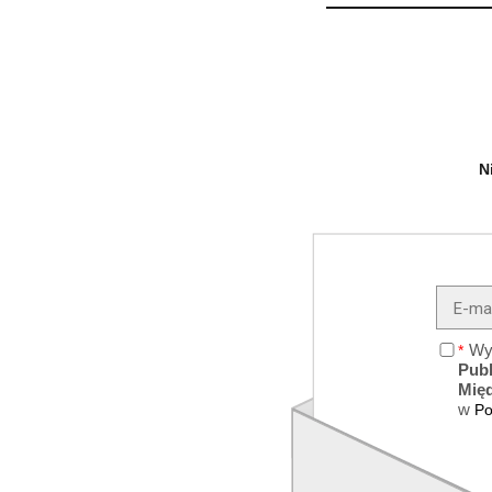
N
Wy
Pub
Mię
w
Po